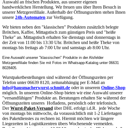
Auswahl an frischen Produkten, aus unserer eigenen
handwerklichen Herstellung. Wir freuen uns über Ihren Besuch in
unserer Metzgereifiliale. Außerhalb der Öffnungszeiten stehen Ihnen
unsere
24h-Automaten
zur Verfügung.
Wir bieten neben den "klassischen" Produkten zusätzlich belegte
Brötchen, Kaffee, Mittagstisch zum günstigen Preis und "heiße
Theke" an. Mittagstisch erhalten Sie dienstags und donnerstags in
der Zeit von 11:00 bis 13:30 Uhr. Brötchen und heiße Theke von
montags bis freitags ab 7:00 Uhr und samstags ab 8:00 Uhr.
Eine Auswahl unserer "klassischen" Produkte in der Alsfelder
Metzgereifiliale finden Sie mit Fotos im Whatsapp-Katalog unter 06631
8028405.
Wurstpaketbestellungen sind während der Öffnungszeiten per
Telefon unter 06639 8120, zeitunabhängig per E-Mail an
info@hausmacherwurst-schmitt.de
oder in unserem
Online-Shop
möglich. In unserem Online-Shop bieten wir eine Auswahl unserer
"versandfähigen" Produkte an. Beratungen erhalten Sie während der
Öffnungszeiten unseres Hofladens, persönlich oder telefonisch.
Der
Wurst-Paket-Versand
über DHL erfolgt i.d.R. jede Woche
von montags bis mittwochs, da voraussichtlich mit 1-2 Liefertagen
des Paketdienstes zu rechnen ist. Hiermit möchten wir längere
Liegezeiten in Logistikzentren übers Wochenende vermeiden.